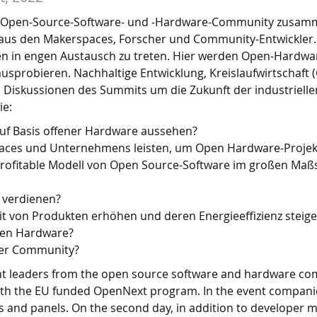
 Open-Source-Software- und -Hardware-Community zusammen
aus den Makerspaces, Forscher und Community-Entwickler. 
 in engen Austausch zu treten. Hier werden Open-Hardware
ausprobieren. Nachhaltige Entwicklung, Kreislaufwirtschaf
den Diskussionen des Summits um die Zukunft der industriel
ie:
auf Basis offener Hardware aussehen?
paces und Unternehmens leisten, um Open Hardware-Proje
r profitable Modell von Open Source-Software im großen M
 verdienen?
it von Produkten erhöhen und deren Energieeffizienz steig
Open Hardware?
ner Community?
leaders from the open source software and hardware commu
with the EU funded OpenNext program. In the event compani
 and panels. On the second day, in addition to developer me