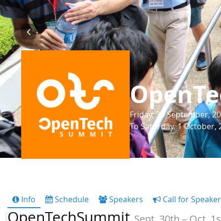
OpenTe
Friday, 30 September, 20
To Saturday, 1 October, 
Info
Schedule
Speakers
Call for Speake
OpenTechSummit
Sept. 30th – Oct. 1s