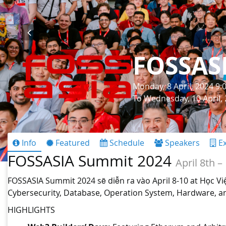
FOSSAS
Monday, 8 April, 2024 9
To Wednesday, 10 April,
Info
Featured
Schedule
Speakers
Ex
FOSSASIA Summit 2024
April 8th –
FOSSASIA Summit 2024 sẽ diễn ra vào April 8-10 at Học Vi
Cybersecurity, Database, Operation System, Hardware, a
HIGHLIGHTS