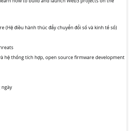
 learn how to build and launch Web3 projects on the
re (Hệ điều hành thúc đẩy chuyển đổi số và kinh tế số)
Threats
và hệ thống tích hợp, open source firmware development
g ngày