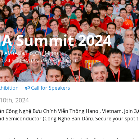
IA Summit 2024
:00 AM (Asia/Ho_Chi_Minh)
 2024 6:00 PM (Asia/Ho_Chi_Minh)
hibition
Call for Speakers
 10th, 2024
ện Công Nghệ Bưu Chính Viễn Thông Hanoi, Vietnam. Join 3,0
nd Semiconductor (Công Nghệ Bán Dẫn). Secure your spot t