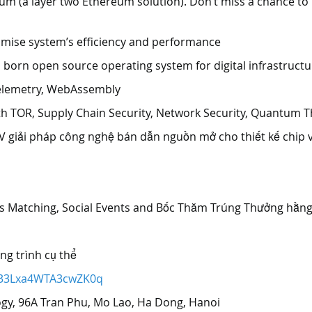
m (a layer two Ethereum solution). Don’t miss a chance to
ise system’s efficiency and performance
 born open source operating system for digital infrastructu
Telemetry, WebAssembly
ith TOR, Supply Chain Security, Network Security, Quantum 
V giải pháp công nghệ bán dẫn nguồn mở cho thiết kế chip 
ss Matching, Social Events and Bốc Thăm Trúng Thưởng hằn
g trình cụ thể
i=33Lxa4WTA3cwZK0q
ogy, 96A Tran Phu, Mo Lao, Ha Dong, Hanoi