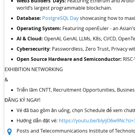
Web3 Builders’ Days:
Featuring Etherum and Arbitru
world’s largest programmable blockchain.
Database:
PostgreSQL Day
showcasing how to maxim
Operating System:
Featuring openEuler - an Asian’s
AI & Cloud:
OpenAI, GenAI, LLMs, K8s, CI/CD, Open
Cybersecurity
: Passwordless, Zero Trust, Privacy w
Open Source Hardware and Semiconductor:
RISC-
EXHIBITION NETWORKING
&
Triễn lãm CNTT, Recruitment Opportunities, Busine
ĐĂNG KÝ NGAY!
Vé đã bao gồm ăn uống, chọn Schedule để xem chươn
Hướng dẫn đặt vé:
https://youtu.be/blyijO6w9Nc?s
Location:
Posts and Telecommunications Institute of Technol